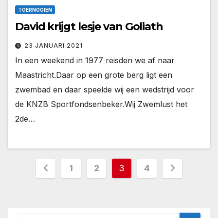
TOERNOOIEN
David krijgt lesje van Goliath
23 JANUARI 2021
In een weekend in 1977 reisden we af naar
Maastricht.Daar op een grote berg ligt een
zwembad en daar speelde wij een wedstrijd voor
de KNZB Sportfondsenbeker.Wij Zwemlust het
2de…
Berichten
1
2
3
4
paginering