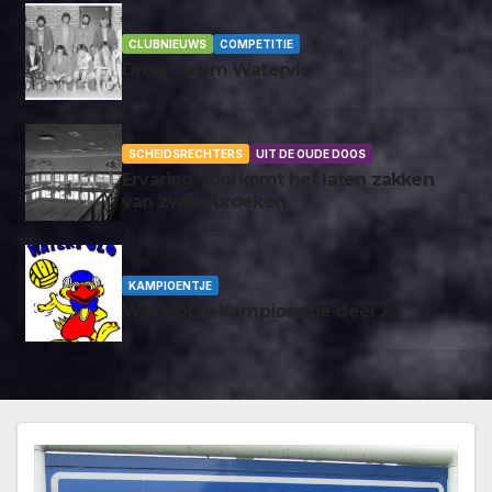
CLUBNIEUWS
COMPETITIE
Dreamteam Watervlo
SCHEIDSRECHTERS
UIT DE OUDE DOOS
Ervaring voorkomt het laten zakken
van zwembroeken.
KAMPIOENTJE
Waterpolo Kampioentje deel 2