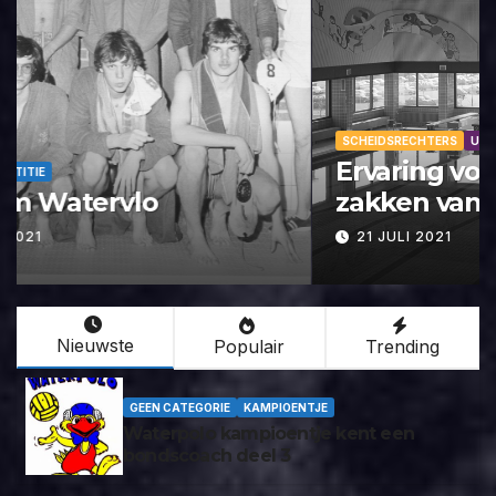
SCHEIDSRECHTERS
UIT DE OUDE DOOS
Ervaring voorkomt het laten
zakken van zwembroeken.
21 JULI 2021
Nieuwste
Populair
Trending
GEEN CATEGORIE
KAMPIOENTJE
Waterpolo kampioentje kent een
bondscoach deel 3