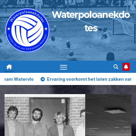
Ga
Waterpoloanekdo
naar
de
tes
inhoud
vlo
Ervaring voorkomt het laten zakken van zwembroeke