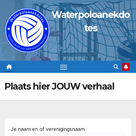
Ga
Waterpoloanekdo
naar
de
tes
inhoud
Plaats hier JOUW verhaal
Je naam en of verenigingsnaam