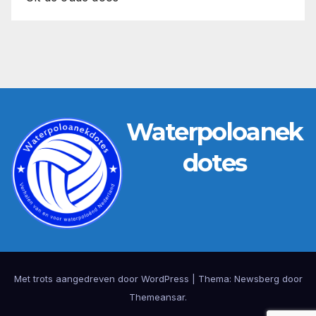
Waterpoloanek
dotes
Met trots aangedreven door WordPress
|
Thema:
Newsberg
door
Themeansar
.