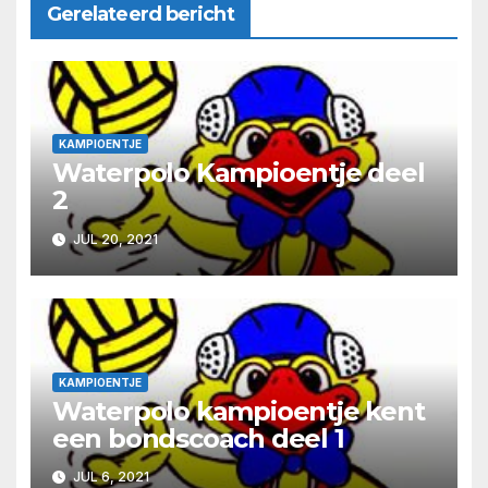
Gerelateerd bericht
KAMPIOENTJE
Waterpolo Kampioentje deel
2
JUL 20, 2021
KAMPIOENTJE
Waterpolo kampioentje kent
een bondscoach deel 1
JUL 6, 2021