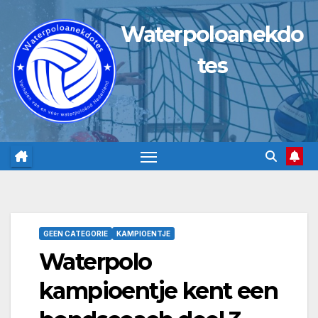
Ga
Waterpoloanekdo
naar
de
tes
inhoud
GEEN CATEGORIE
KAMPIOENTJE
Waterpolo
kampioentje kent een