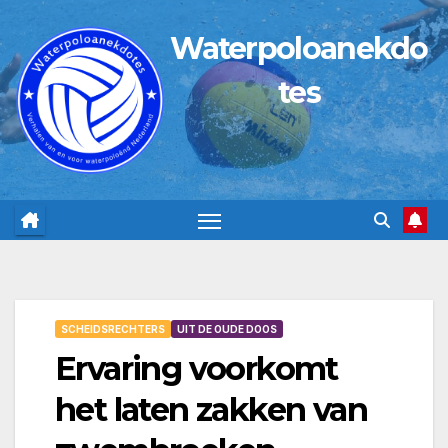
Ga
Waterpoloanekdo
naar
de
tes
inhoud
SCHEIDSRECHTERS
UIT DE OUDE DOOS
Ervaring voorkomt
het laten zakken van