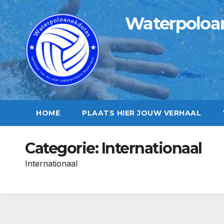
Ga
Waterpoloa
naar
de
inhoud
HOME
PLAATS HIER JOUW VERHAAL
Categorie:
Internationaal
Internationaal