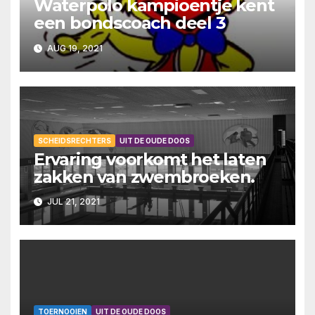
Waterpolo kampioentje kent
een bondscoach deel 3
AUG 19, 2021
SCHEIDSRECHTERS
UIT DE OUDE DOOS
Ervaring voorkomt het laten
zakken van zwembroeken.
JUL 21, 2021
TOERNOOIEN
UIT DE OUDE DOOS