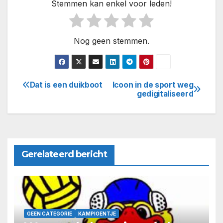
Stemmen kan enkel voor leden!
Nog geen stemmen.
Dat is een duikboot
Icoon in de sport weg
Bericht
gedigitaliseerd
navigatie
Gerelateerd bericht
GEEN CATEGORIE
KAMPIOENTJE