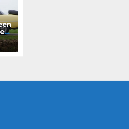
 een
ee