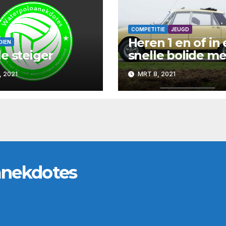
COMPETITIE
JEUGD
Heren 1 en of in
OIEN
e steiger
snelle bolide m
mogen rijden.
, 2021
MRT 8, 2021
anekdotes