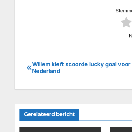
Stemme
N
Willem kieft scoorde lucky goal voor
Bericht
Nederland
navigatie
Gerelateerd bericht